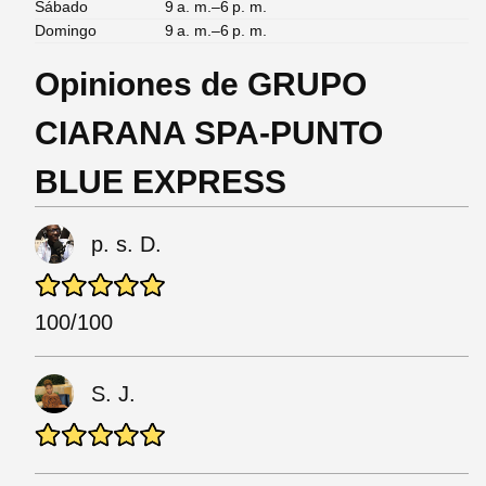
Sábado
9 a. m.–6 p. m.
Domingo
9 a. m.–6 p. m.
Opiniones de GRUPO
CIARANA SPA-PUNTO
BLUE EXPRESS
p. s. D.
100/100
S. J.