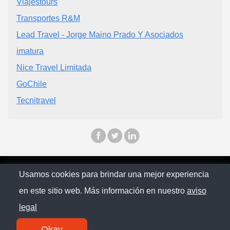
Viajestours
Transportes R&M
Lead Travel - Jorge Maino Prado Y Asociados
imatura
Nice Travel Limitada
GoChile
Tecnitravel
© Chilopina 2026
Usamos cookies para brindar una mejor experiencia
en este sitio web. Más información en nuestro
aviso
Política de privacidad
legal
Contacto
Okay
SM