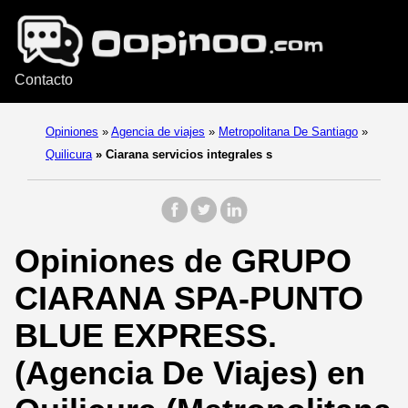
Contacto
Opiniones
»
Agencia de viajes
»
Metropolitana De Santiago
»
Quilicura
»
Ciarana servicios integrales s
Opiniones de GRUPO
CIARANA SPA-PUNTO
BLUE EXPRESS.
(Agencia De Viajes) en