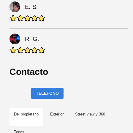
E. S.
R. G.
Contacto
TELÉFONO
Del propietario
Exterior
Street view y 360
Todas