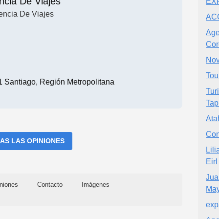
ncia De Viajes
EX
encia De Viajes
AC
Age
Cor
Nov
Tou
Santiago, Región Metropolitana
Tur
Tap
Ata
Con
AS LAS OPINIONES
Lil
Eirl
Jua
niones
Contacto
Imágenes
May
exp