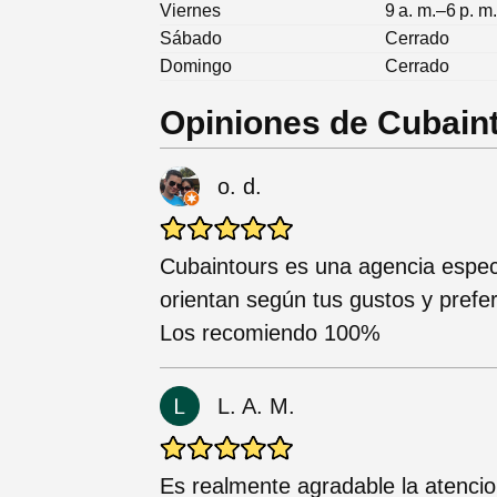
Viernes
9 a. m.–6 p. m
Sábado
Cerrado
Domingo
Cerrado
Opiniones de Cubaint
o. d.
Cubaintours es una agencia espec
orientan según tus gustos y prefe
Los recomiendo 100%
L. A. M.
Es realmente agradable la atencio