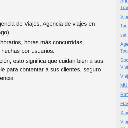
Age
Tra
Via
encia de Viajes, Agencia de viajes en
Tac
ago)
sat 
 horarios, horas más concurridas,
Age
s hechas por usuarios.
Tou
ción, esto significa que cuidan bien a sus
Soc
Via
ble para contentar a sus clientes, seguro
Via
iencia
MU
Raf
Fla
Xtu
Via