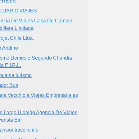
PRESS
CUARIO VIAJES
ncia De Viajes Casa De Cambio
dillera Limitada
ojet Chile Ltda.
r Andino
ismo Demesio Segundo Chandia
ia E.I.R.L.
hualpa turismo
dor Bus
iana Vecchiola Viajes Empresariales
n Largo Hidalgo Agencia De Viajes
orista Eirl
ansiontravel chile