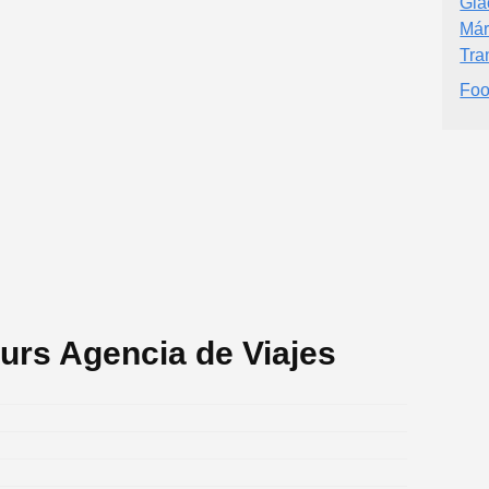
Gla
Már
Tra
Foo
urs Agencia de Viajes
.
.
.
.