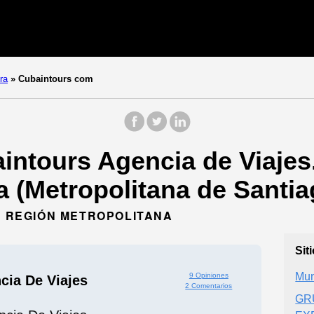
ra
»
Cubaintours com
intours Agencia de Viajes
ra (Metropolitana de Santia
O, REGIÓN METROPOLITANA
Sit
Mun
9 Opiniones
cia De Viajes
2 Comentarios
GR