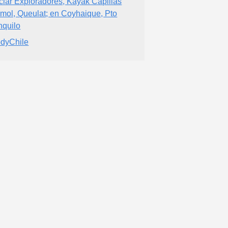
ciar Exploradores, Kayak Capillas
mol, Queulat; en Coyhaique, Pto
nquilo
dyChile