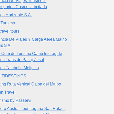
ncia De Viajes Turismo Y
nsportes Cosmos Limitada
jes Horizonte S.A.
 Turismo
travel tours
ncia De Viajes Y Carga Aerea Maino
rs S A
 Com de Turismo Camb Interag de
jes Trans de Pasaj Zesal
jes Falabella Melipilla
LTIDESTINOS
ting Ruta Vertical Cajon del Maipo
sh Travel
rismo by Passervi
jero Austral Tour Laguna San Rafael,