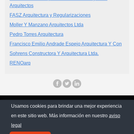
Arquitectos
FASZ Arquitectura y Regularizaciones
Moller Y Manzano Arquitectos Ltda
Pedro Torres Arquitectura
Francisco Emilio Andrade Espejo Arquitectura Y Con
Sohrens Constructora Y Arquitectura Ltda.
RENOarq
© Chilopina 2026
Usamos cookies para brindar una mejor experiencia
en este sitio web. Más información en nuestro
aviso
Política de privacidad
legal
Contacto