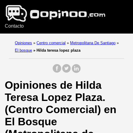
Contacto
Opiniones
»
Centro comercial
»
Metropolitana De Santiago
»
El bosque
»
Hilda teresa lopez plaza
Opiniones de Hilda
Teresa Lopez Plaza.
(Centro Comercial) en
El Bosque