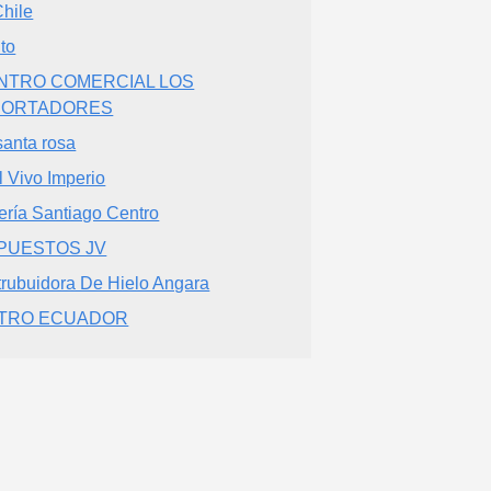
Chile
ito
NTRO COMERCIAL LOS
PORTADORES
santa rosa
l Vivo Imperio
ería Santiago Centro
PUESTOS JV
trubuidora De Hielo Angara
TRO ECUADOR