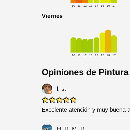
10
11
12
13
14
15
16
17
Viernes
10
11
12
13
14
15
16
17
Opiniones de Pintur
l. s.
Excelente atención y muy buena a
H. R. M. R.