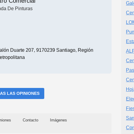
tro Comercial
Gal
nda De Pinturas
Cen
LOM
Pu
Est
alón Duarte 207, 9170239 Santiago, Región
AL
etropolitana
Cen
Pas
Cen
Hoj
AS LAS OPINIONES
Ele
Fie
Sar
niones
Contacto
Imágenes
Cor