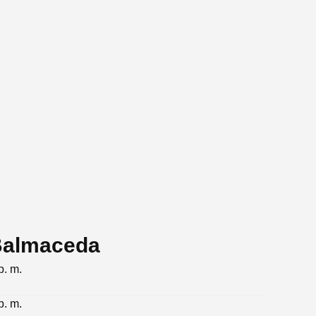
 Balmaceda
p. m.
p. m.