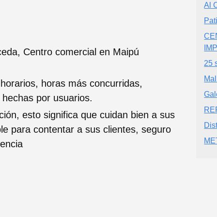
Al 
Pat
CE
IM
ceda, Centro comercial en Maipú
25 
Mal
 horarios, horas más concurridas,
Gal
s hechas por usuarios.
RE
ción, esto significa que cuidan bien a sus
Dis
ble para contentar a sus clientes, seguro
ME
iencia