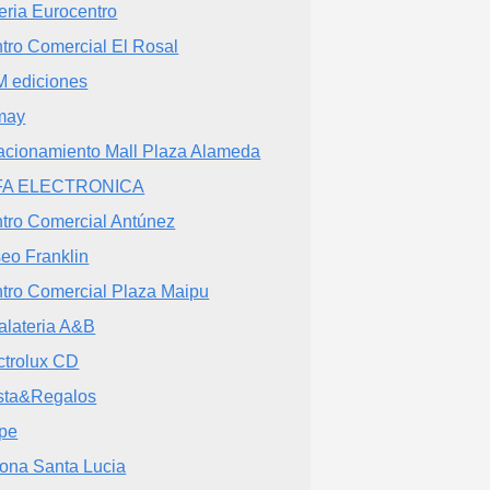
eria Eurocentro
tro Comercial El Rosal
 ediciones
may
acionamiento Mall Plaza Alameda
FA ELECTRONICA
tro Comercial Antúnez
eo Franklin
tro Comercial Plaza Maipu
alateria A&B
ctrolux CD
sta&Regalos
pe
ona Santa Lucia