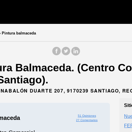
»
Pintura balmaceda
ura Balmaceda. (Centro Co
Santiago).
NABALÓN DUARTE 207, 9170239 SANTIAGO, R
Sit
Nue
51 Opiniones
lmaceda
27 Comentarios
FE