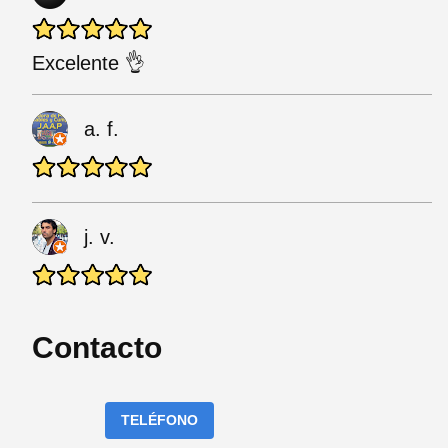
Excelente 👌
a. f.
j. v.
Contacto
TELÉFONO