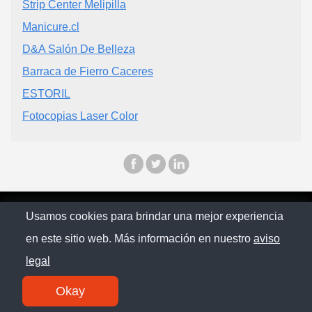
Strip Center Melipilla
Manicure.cl
D&A Salón De Belleza
Barraca de Fierro Caceres
ESTORIL
Fotocopias Laser Color
© Chilopina 2026
Usamos cookies para brindar una mejor experiencia
en este sitio web. Más información en nuestro
aviso
Política de privacidad
legal
Contacto
Okay
SM