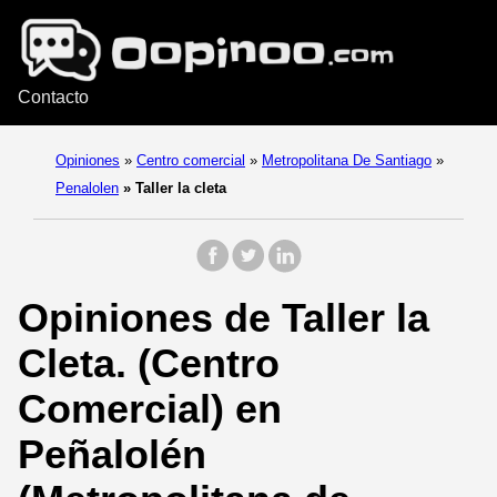
Contacto
Opiniones
»
Centro comercial
»
Metropolitana De Santiago
»
Penalolen
»
Taller la cleta
Opiniones de Taller la
Cleta. (Centro
Comercial) en
Peñalolén