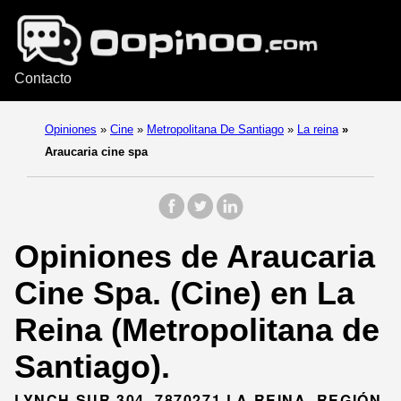
Contacto
Opiniones
»
Cine
»
Metropolitana De Santiago
»
La reina
»
Araucaria cine spa
Opiniones de Araucaria
Cine Spa. (Cine) en La
Reina (Metropolitana de
Santiago).
LYNCH SUR 304, 7870271 LA REINA, REGIÓN