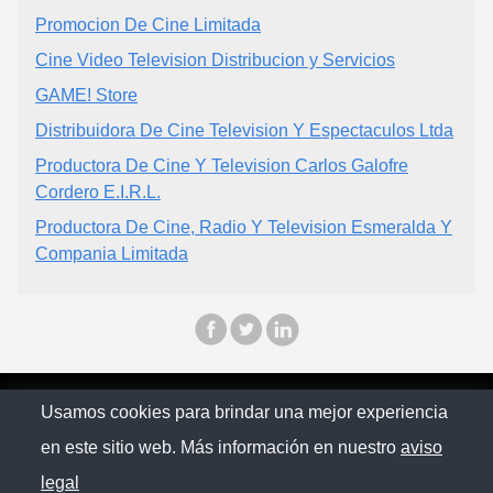
Promocion De Cine Limitada
Cine Video Television Distribucion y Servicios
GAME! Store
Distribuidora De Cine Television Y Espectaculos Ltda
Productora De Cine Y Television Carlos Galofre
Cordero E.I.R.L.
Productora De Cine, Radio Y Television Esmeralda Y
Compania Limitada
© Chilopina 2026
Usamos cookies para brindar una mejor experiencia
en este sitio web. Más información en nuestro
aviso
Política de privacidad
legal
Contacto