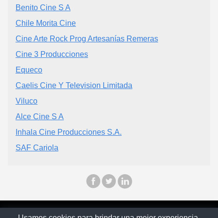
Benito Cine S A
Chile Morita Cine
Cine Arte Rock Prog Artesanías Remeras
Cine 3 Producciones
Equeco
Caelis Cine Y Television Limitada
Viluco
Alce Cine S A
Inhala Cine Producciones S.A.
SAF Cariola
© Chilopina 2026
Usamos cookies para brindar una mejor experiencia