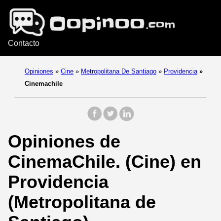
Contacto
Opiniones
»
Cine
»
Metropolitana De Santiago
»
Providencia
»
Cinemachile
Opiniones de
CinemaChile. (Cine) en
Providencia
(Metropolitana de