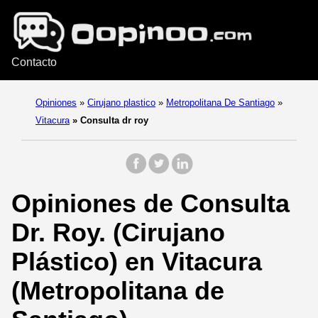
Contacto
Opiniones
»
Cirujano plastico
»
Metropolitana De Santiago
»
Vitacura
»
Consulta dr roy
Opiniones de Consulta
Dr. Roy. (Cirujano
Plástico) en Vitacura
(Metropolitana de