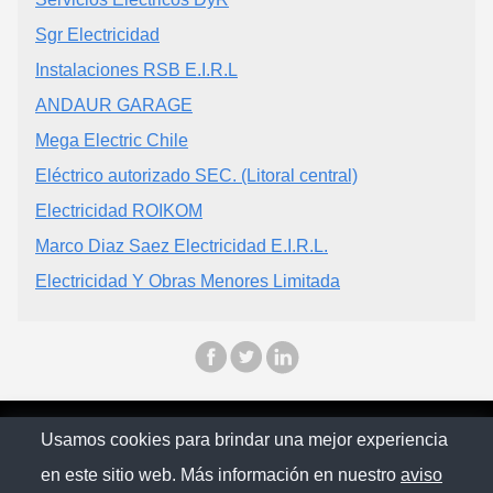
Sgr Electricidad
Instalaciones RSB E.I.R.L
ANDAUR GARAGE
Mega Electric Chile
Eléctrico autorizado SEC. (Litoral central)
Electricidad ROIKOM
Marco Diaz Saez Electricidad E.I.R.L.
Electricidad Y Obras Menores Limitada
© Chilopina 2026
Usamos cookies para brindar una mejor experiencia
en este sitio web. Más información en nuestro
aviso
Política de privacidad