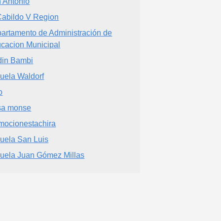
 Antonio
Cabildo V Region
artamento de Administración de
cacion Municipal
din Bambi
uela Waldorf
o
sa monse
mocionestachira
uela San Luis
uela Juan Gómez Millas