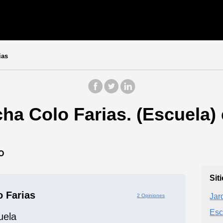
ias
ha Colo Farias. (Escuela)
O
Sit
 Farias
Jard
2 Opiniones
Esc
uela