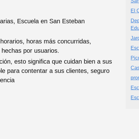
San
El 
arias, Escuela en San Esteban
Dep
Edu
Jar
 horarios, horas más concurridas,
Esc
s hechas por usuarios.
Pic
ción, esto significa que cuidan bien a sus
Ca
ble para contentar a sus clientes, seguro
pro
iencia
Esc
Esc