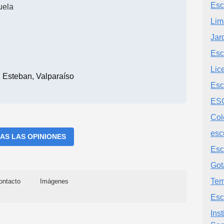
Esc
uela
Lim
Jar
Esc
Lic
 Esteban, Valparaíso
Esc
ES
Col
esc
AS LAS OPINIONES
Esc
Got
Tem
ontacto
Imágenes
Esc
Ins