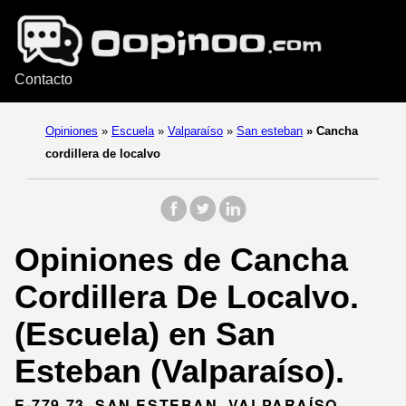
Contacto
Opiniones
»
Escuela
»
Valparaíso
»
San esteban
»
Cancha
cordillera de localvo
Opiniones de Cancha
Cordillera De Localvo.
(Escuela) en San
Esteban (Valparaíso).
E-779 73, SAN ESTEBAN, VALPARAÍSO