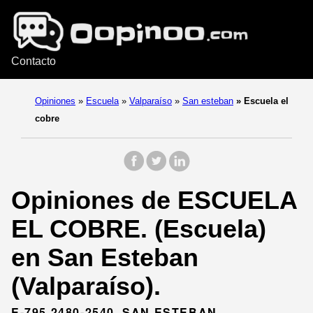
Contacto
Opiniones
»
Escuela
»
Valparaíso
»
San esteban
»
Escuela el
cobre
Opiniones de ESCUELA
EL COBRE. (Escuela)
en San Esteban
(Valparaíso).
E-795 2480-2540, SAN ESTEBAN,