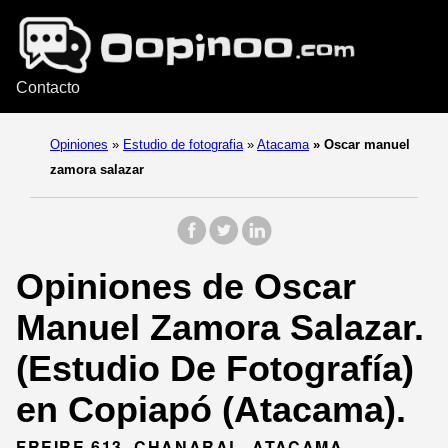
Contacto
Opiniones
»
Estudio de fotografia
»
Atacama
»
Oscar manuel
zamora salazar
Opiniones de Oscar
Manuel Zamora Salazar.
(Estudio De Fotografía)
en Copiapó (Atacama).
FREIRE 613, CHANARAL, ATACAMA