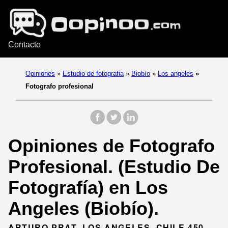
Contacto
Opiniones
»
Estudio de fotografia
»
Biobío
»
Los angeles
»
Fotografo profesional
Opiniones de Fotografo
Profesional. (Estudio De
Fotografía) en Los
Angeles (Biobío).
ARTURO PRAT, LOS ANGELES, CHILE 450