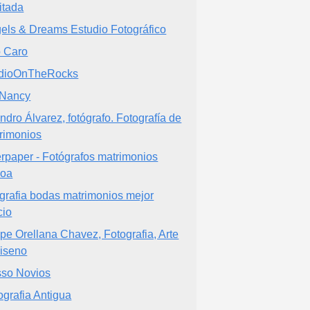
itada
els & Dreams Estudio Fotográfico
o Caro
dioOnTheRocks
Nancy
ndro Álvarez, fotógrafo. Fotografía de
rimonios
rpaper - Fotógrafos matrimonios
ñoa
ografia bodas matrimonios mejor
cio
ipe Orellana Chavez, Fotografia, Arte
iseno
so Novios
ografia Antigua