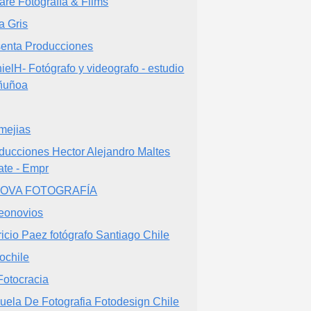
are Fotografía & Films
a Gris
enta Producciones
ielH- Fotógrafo y videografo - estudio
ñuñoa
mejias
ducciones Hector Alejandro Maltes
ate - Empr
DOVA FOTOGRAFÍA
eonovios
ricio Paez fotógrafo Santiago Chile
nochile
Fotocracia
uela De Fotografia Fotodesign Chile