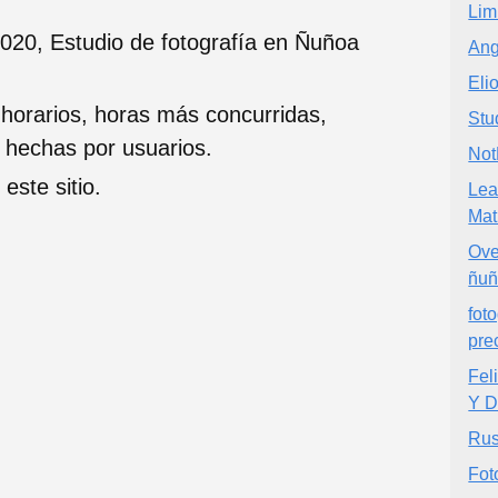
Lim
020, Estudio de fotografía en Ñuñoa
Ang
Eli
 horarios, horas más concurridas,
Stu
s hechas por usuarios.
Not
este sitio.
Lea
Mat
Ove
ñu
fot
pre
Fel
Y D
Rus
Fot