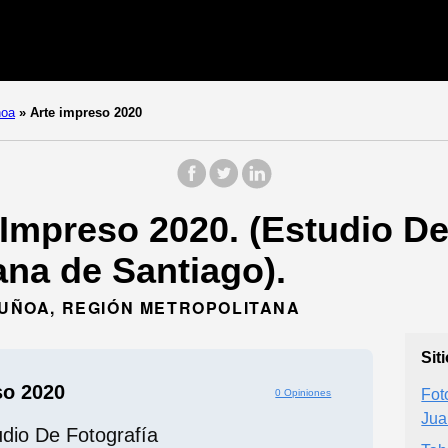
noa
»
Arte impreso 2020
Impreso 2020. (Estudio De
ana de Santiago).
 ÑUÑOA, REGIÓN METROPOLITANA
Sit
so 2020
Fot
0 Opiniones
Jua
udio De Fotografía