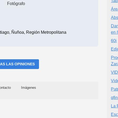
Tab
Fotógrafo
Áre
Abs
Dan
iago, Ñuñoa, Región Metropolitana
en 
60i
Edj
Pro
Zar
AS LAS OPINIONES
VI
Vid
ontacto
Imágenes
Pat
qfi
La 
Esc