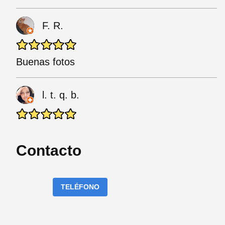
F. R.
Buenas fotos
l. t. q. b.
Contacto
TELÉFONO