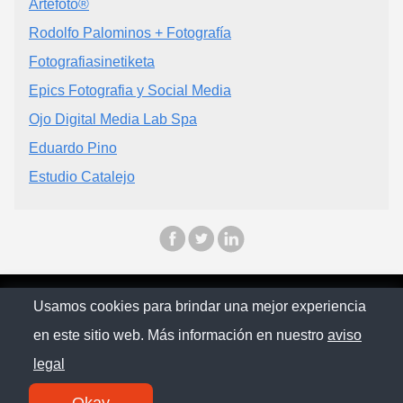
Artefoto®
Rodolfo Palominos + Fotografía
Fotografiasinetiketa
Epics Fotografia y Social Media
Ojo Digital Media Lab Spa
Eduardo Pino
Estudio Catalejo
© Chilopina 2026
Usamos cookies para brindar una mejor experiencia
en este sitio web. Más información en nuestro
aviso
Política de privacidad
legal
Contacto