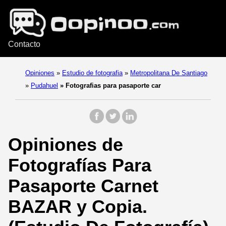
Contacto
Opiniones
»
Estudio de fotografia
»
Metropolitana De Santiago
»
Pudahuel
»
Fotografias para pasaporte car
Opiniones de
Fotografías Para
Pasaporte Carnet
BAZAR y Copia.