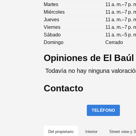
Martes
11 a. m.–7 p. 
Miércoles
11 a. m.–7 p. 
Jueves
11 a. m.–7 p. 
Viernes
11 a. m.–7 p. 
Sábado
11 a. m.–5 p. 
Domingo
Cerrado
Opiniones de El Baúl
Todavía no hay ninguna valoració
Contacto
TELÉFONO
Del propietario
Interior
Street view y 