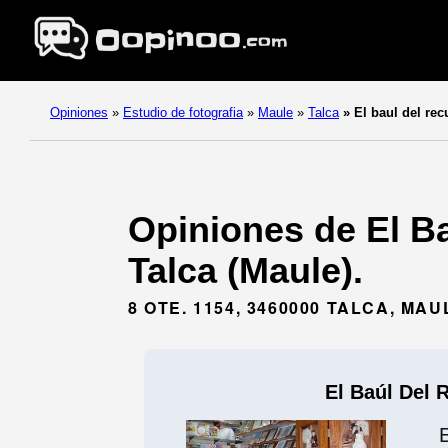
Opiniones
»
Estudio de fotografia
»
Maule
»
Talca
»
El baul del rec
Opiniones de El Ba
Talca (Maule).
8 OTE. 1154, 3460000 TALCA, MAU
El Baúl Del 