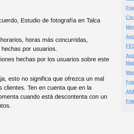
Fov
Chr
uerdo, Estudio de fotografía en Talca
Mom
Ang
 horarios, horas más concurridas,
FE
s hechas por usuarios.
And
nes hechas por los usuarios sobre este
Mat
Mar
ja, esto no significa que ofrezca un mal
Fot
s clientes. Ten en cuenta que en la
ANF
comenta cuando está descontenta con un
Fot
ntos.