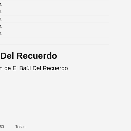
m.
m.
m.
m.
m.
 Del Recuerdo
n de El Baúl Del Recuerdo
360
Todas