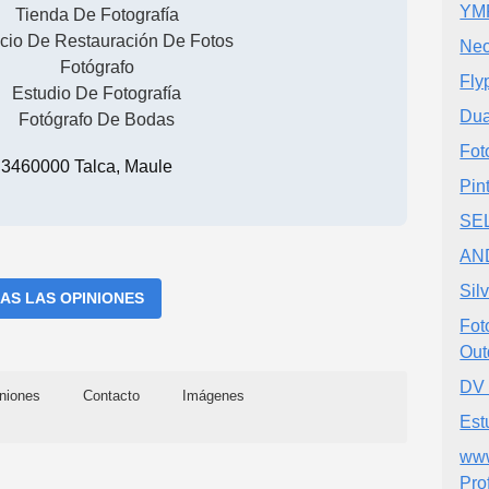
YM
Tienda De Fotografía
icio De Restauración De Fotos
Neo
Fotógrafo
Fly
Estudio De Fotografía
Dua
Fotógrafo De Bodas
Fot
, 3460000 Talca, Maule
Pin
SEL
AN
Sil
AS LAS OPINIONES
Fot
Out
DV 
niones
Contacto
Imágenes
Est
www
Pro