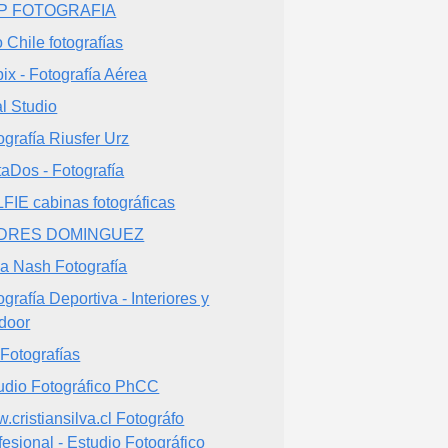
P FOTOGRAFIA
 Chile fotografías
pix - Fotografía Aérea
l Studio
ografía Riusfer Urz
taDos - Fotografía
FIE cabinas fotográficas
DRES DOMINGUEZ
va Nash Fotografía
ografía Deportiva - Interiores y
door
Fotografías
udio Fotográfico PhCC
.cristiansilva.cl Fotográfo
fesional - Estudio Fotográfico