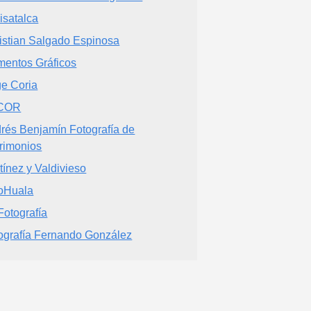
isatalca
istian Salgado Espinosa
entos Gráficos
e Coria
COR
rés Benjamín Fotografía de
rimonios
tínez y Valdivieso
oHuala
otografía
ografía Fernando González