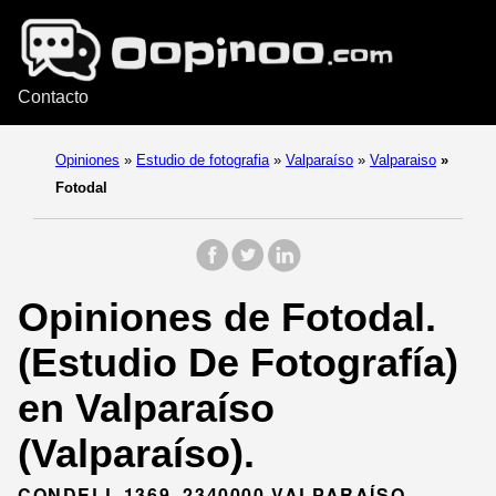
Contacto
Opiniones
»
Estudio de fotografia
»
Valparaíso
»
Valparaiso
»
Fotodal
Opiniones de Fotodal.
(Estudio De Fotografía)
en Valparaíso
(Valparaíso).
CONDELL 1369, 2340000 VALPARAÍSO