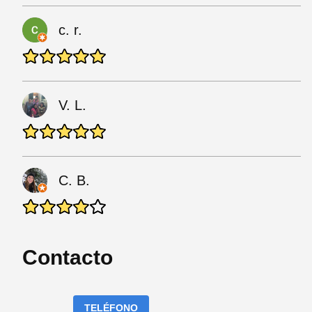
c. r.
V. L.
C. B.
Contacto
TELÉFONO