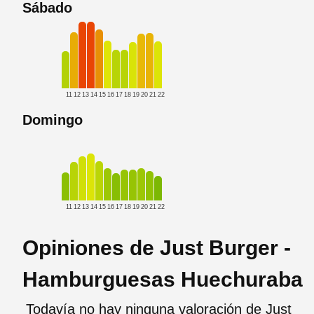
Sábado
11
12
13
14
15
16
17
18
19
20
21
22
Domingo
11
12
13
14
15
16
17
18
19
20
21
22
Opiniones de Just Burger -
Hamburguesas Huechuraba
Todavía no hay ninguna valoración de Just