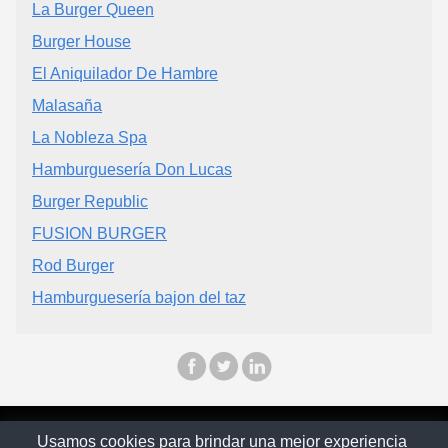
La Burger Queen
Burger House
El Aniquilador De Hambre
Malasaña
La Nobleza Spa
Hamburguesería Don Lucas
Burger Republic
FUSION BURGER
Rod Burger
Hamburguesería bajon del taz
© Chilopina 2026
Usamos cookies para brindar una mejor experiencia