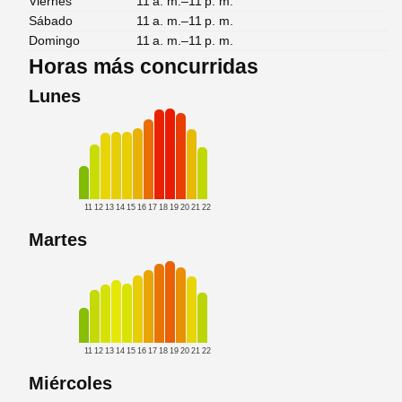
Viernes
11 a. m.–11 p. m.
Sábado
11 a. m.–11 p. m.
Domingo
11 a. m.–11 p. m.
Horas más concurridas
Lunes
11
12
13
14
15
16
17
18
19
20
21
22
Martes
11
12
13
14
15
16
17
18
19
20
21
22
Miércoles