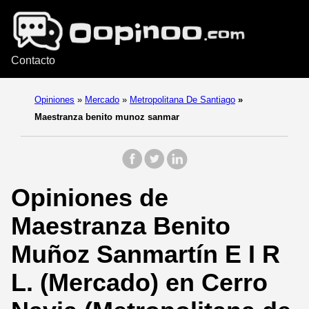
Contacto
Opiniones
»
Mercado
»
Metropolitana De Santiago
»
Maestranza benito munoz sanmar
Opiniones de
Maestranza Benito
Muñoz Sanmartín E I R
L. (Mercado) en Cerro