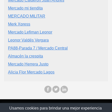
Mercado Calderon Juan Andres
Mercado mi tiendita
MERCADO MILITAR
Merk Xpress
Mercado Lefiman Leonor
Leonor Valdés Vergara
PA88-Parada 7 / Mercado Central
Almacén la crespita
Mercado Herrera Justo
Alicia Flor Mercado Lagos
© Chilopina 2026
Usamos cookies para brindar una mejor experiencia