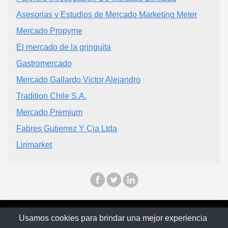
Asesorias y Estudios de Mercado Marketing Meter
Mercado Propyme
El mercado de la gringuita
Gastromercado
Mercado Gallardo Victor Alejandro
Tradition Chile S.A.
Mercado Premium
Fabres Gutierrez Y Cia Ltda
Lirimarket
© Chilopina 2026
Usamos cookies para brindar una mejor experiencia