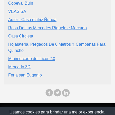
Copeval Buin
VEAS SA
Auter - Casa matriz Ñuñoa
Rosa De Las Mercedes Riquelme Mercado
Casa Circleta
Hojalateria, Plegados De 6 Metros Y Campanas Para
Quincho
Minimercado del Licor 2.0
Mercado 3D
Feria san Eugenio
© Chilopina 2026
Usamos cookies para brindar una mejor experiencia