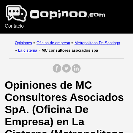
Contacto
Opiniones
»
Oficina de empresa
»
Metropolitana De Santiago
»
La cisterna
»
MC consultores asociados spa
Opiniones de MC
Consultores Asociados
SpA. (Oficina De
Empresa) en La