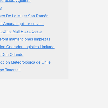
structora Aguilera
M
tro De La Mujer San Ramón
el Amunategui + e-service
t Chile Mall Plaza Oeste
efont mantenciones limpiezas
ion Operador Logistico Limitada
 Don Orlando
ección Meteorológica de Chile
po Tattersall