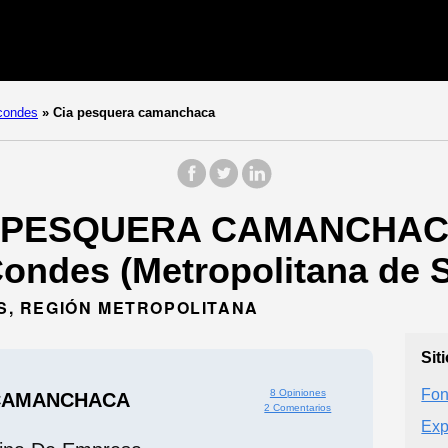
condes
»
Cia pesquera camanchaca
A. PESQUERA CAMANCHACA.
ondes (Metropolitana de S
ES, REGIÓN METROPOLITANA
Sit
Fon
8 Opiniones
 CAMANCHACA
2 Comentarios
Exp