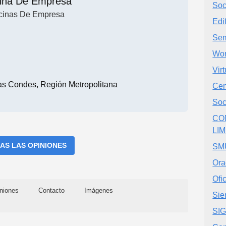
cina De Empresa
Soc
icinas De Empresa
Edi
Sem
Wor
Vir
Las Condes, Región Metropolitana
Cem
Soc
CO
LI
AS LAS OPINIONES
SMU
Ora
Ofi
niones
Contacto
Imágenes
Si
SI