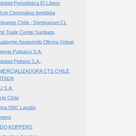
iedad Periodistica El Libero
ficio Corporativo Inmobilia
inarios Chile - Seminarium CL
ld Trade Center Santiago
tualpyme Apoquindo Oficina Virtual
ento Polpaico S.A.
iedad Petreos S.A.
MERCIALIZADORA CTS CHILE
MITADA
 S.A.
cle Chile
cina SNC Lavalin
emens
GDO KOPPERS