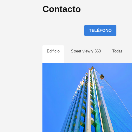
Contacto
TELÉFONO
Edificio
Street view y 360
Todas