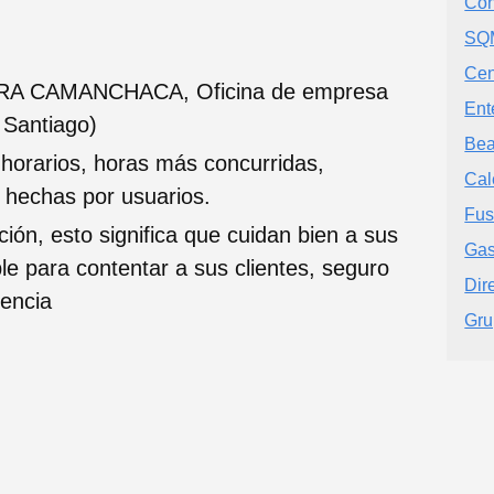
Con
SQ
Cen
ERA CAMANCHACA, Oficina de empresa
Ent
 Santiago)
Bea
 horarios, horas más concurridas,
Cal
s hechas por usuarios.
Fus
ción, esto significa que cuidan bien a sus
Gas
ble para contentar a sus clientes, seguro
Dir
iencia
Gru