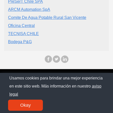
PreSerT Chile SPA
ARCM Automation SpA
Comite De Agua Potable Rural San Vicente
Oficina Central
TECNISA CHILE
Bodega P&G
© Chilopina 2026
Usamos cookies para brindar una mejor experiencia
en este sitio web. Más información en nuestro
aviso
Política de privacidad
legal
Contacto
Okay
SM