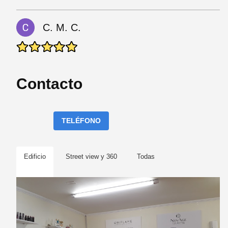
C. M. C.
Contacto
TELÉFONO
Edificio
Street view y 360
Todas