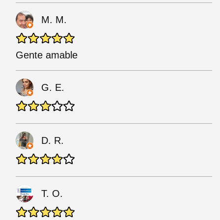
M. M.
Gente amable
G. E.
D. R.
T. O.