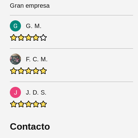
Gran empresa
G. M.
F. C. M.
J. D. S.
Contacto