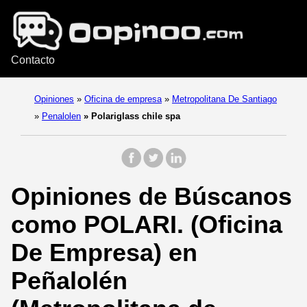
Contacto
Opiniones
»
Oficina de empresa
»
Metropolitana De Santiago
»
Penalolen
»
Polariglass chile spa
Opiniones de Búscanos
como POLARI. (Oficina
De Empresa) en
Peñalolén