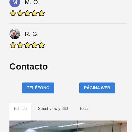
M. O.
R. G.
Contacto
TELÉFONO
PÁGINA WEB
Edificio
Street view y 360
Todas