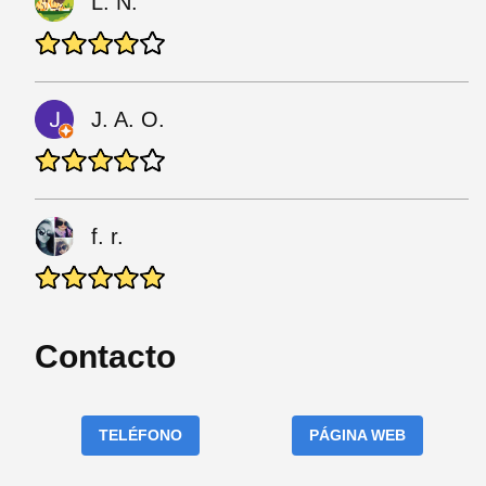
L. N.
J. A. O.
f. r.
Contacto
TELÉFONO
PÁGINA WEB