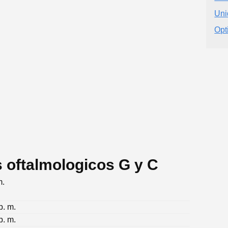
Uni
Opt
s oftalmologicos G y C
m.
p. m.
p. m.