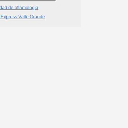
dad de oftamologia
iExpress Valle Grande