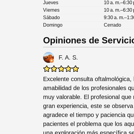
Jueves
10 a. m.–6:30 
Viernes
10 a. m.–6:30 
Sábado
9:30 a. m.–1:3
Domingo
Cerrado
Opiniones de Servici
F. A. S.
Excelente consulta oftalmológica, 
amabilidad de los profesionales qu
muy valorable. El profesional que 
gran experiencia, este se observa
agradece el tiempo y paciencia que
pacientes el problema que los aque
una exploración más específica s