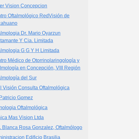
er Vision Concepcion
tro Oftalmológico RedVisión de
cahuano
almologia Dr. Mario Oyarzun
tamante Y Cia. Limitada
almologia G G Y H Limitada
tro Médico de Otorrinolaringología y
almología en Concepción, VIII Región
almología del Sur
l Visión Consulta Oftalmológica
 Patricio Gomez
nologia Oftalmológica
nica Mas Vision Ltda
. Blanca Rosa Gonzalez, Oftalmólogo
inistracion Edificio Brasilia