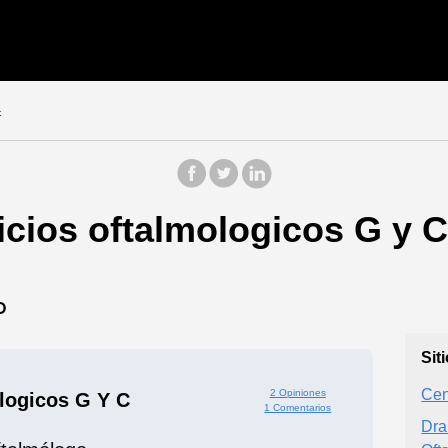
c
cios oftalmologicos G y C
O
Sit
Cen
2 Opiniones
logicos G Y C
1 Comentarios
Dr