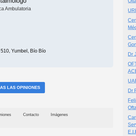
talmólogo
Oft
ca Ambulatoria
UR
Cen
Méd
Cen
Gom
a 510, Yumbel, Bío Bío
Dr 
OF
AC
UA
AS LAS OPINIONES
Dr 
Fel
Oft
niones
Contacto
Imágenes
Car
Ser
E.I