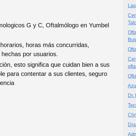
Las
Cen
Tal
lmologicos G y C, Oftalmólogo en Yumbel
Oft
Bus
 horarios, horas más concurridas,
Oft
s hechas por usuarios.
Cen
ción, esto significa que cuidan bien a sus
oft
ble para contentar a sus clientes, seguro
Oft
iencia
Azu
Dr.
Tec
Cli
Dra
Adm