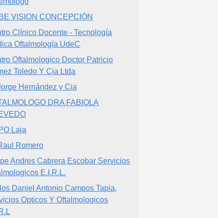
almólogo
BE VISION CONCEPCIÓN
tro Clínico Docente - Tecnología
ica Oftalmología UdeC
tro Oftalmologico Doctor Patricio
ez Toledo Y Cia Ltda
Jorge Hernández y Cia
TALMOLOGO DRA FABIOLA
EVEDO
PO Laja
Raul Romero
ipe Andres Cabrera Escobar Servicios
almologicos E.I.R.L.
los Daniel Antonio Campos Tapia,
vicios Opticos Y Oftalmologicos
.R.L