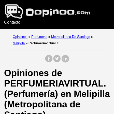
Contacto
Opiniones
»
Perfumeria
»
Metropolitana De Santiago
»
Melipilla
»
Perfumeriavirtual cl
Opiniones de
PERFUMERIAVIRTUAL.
(Perfumería) en Melipilla
(Metropolitana de