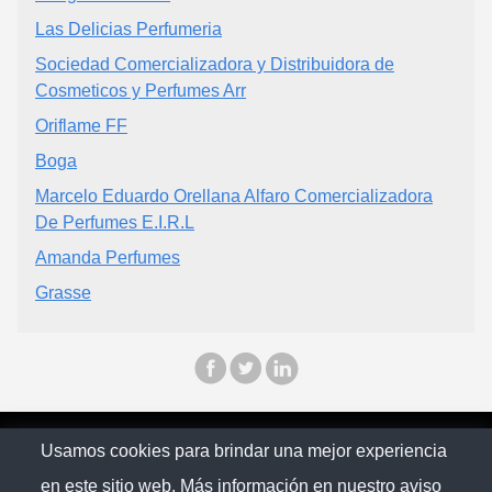
Las Delicias Perfumeria
Sociedad Comercializadora y Distribuidora de
Cosmeticos y Perfumes Arr
Oriflame FF
Boga
Marcelo Eduardo Orellana Alfaro Comercializadora
De Perfumes E.I.R.L
Amanda Perfumes
Grasse
© Chilopina 2026
Usamos cookies para brindar una mejor experiencia
en este sitio web. Más información en nuestro
aviso
Política de privacidad