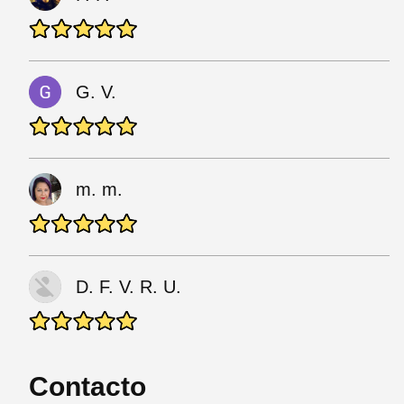
G. V.
m. m.
D. F. V. R. U.
Contacto