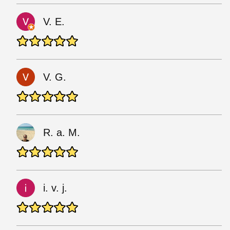
V. E.
V. G.
R. a. M.
i. v. j.