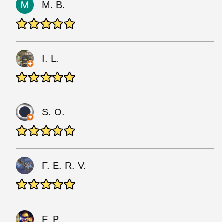
M. B.
I. L.
S. O.
F. E. R. V.
F. P.