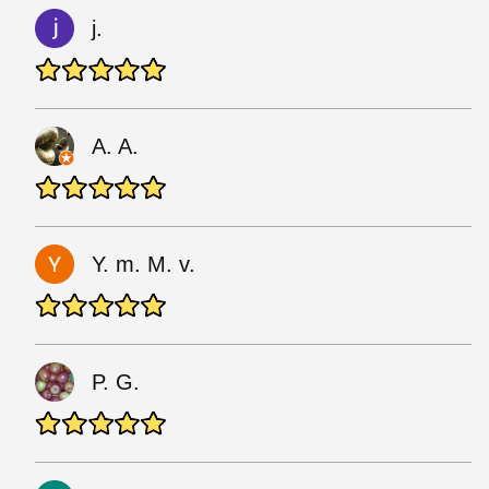
j.
A. A.
Y. m. M. v.
P. G.