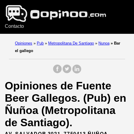
Contacto
Opiniones
»
Pub
»
Metropolitana De Santiago
»
Nunoa
»
Bar
el gallego
Opiniones de Fuente
Beer Gallegos. (Pub) en
Ñuñoa (Metropolitana
de Santiago).
AV. SALVADOR 3021, 7750413 ÑUÑOA,