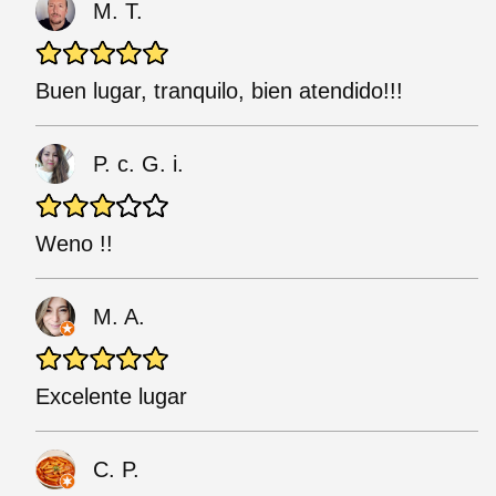
M. T.
Buen lugar, tranquilo, bien atendido!!!
P. c. G. i.
Weno !!
M. A.
Excelente lugar
C. P.