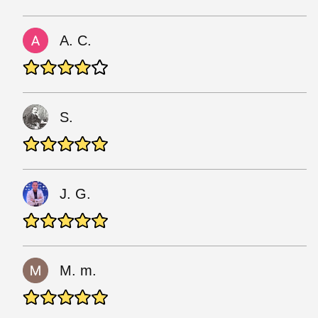
A. C.
S.
J. G.
M. m.