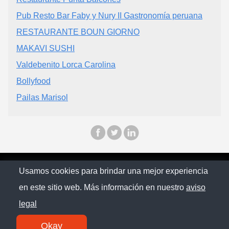
Pub Resto Bar Faby y Nury II Gastronomía peruana
RESTAURANTE BOUN GIORNO
MAKAVI SUSHI
Valdebenito Lorca Carolina
Bollyfood
Pailas Marisol
© Chilopina 2026
Usamos cookies para brindar una mejor experiencia
en este sitio web. Más información en nuestro
aviso
Política de privacidad
legal
Contacto
Okay
SM