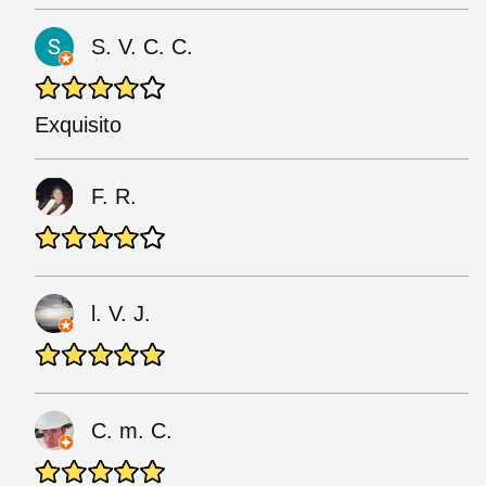
S. V. C. C.
Exquisito
F. R.
l. V. J.
C. m. C.