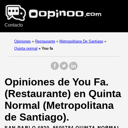
Contacto
Opiniones
»
Restaurante
»
Metropolitana De Santiago
»
Quinta normal
»
You fa
Opiniones de You Fa.
(Restaurante) en Quinta
Normal (Metropolitana
de Santiago).
SAN PABLO 4920, 8500784 QUINTA NORMAL,