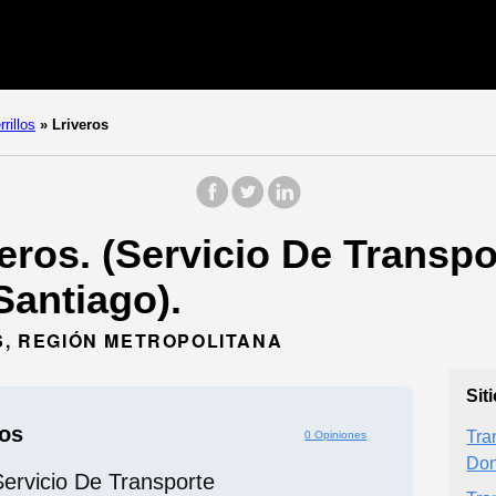
rrillos
»
Lriveros
ros. (Servicio De Transpor
Santiago).
OS, REGIÓN METROPOLITANA
Sit
os
Tra
0 Opiniones
Don
ervicio De Transporte