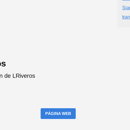
Sia
tra
os
n de LRiveros
PÁGINA WEB