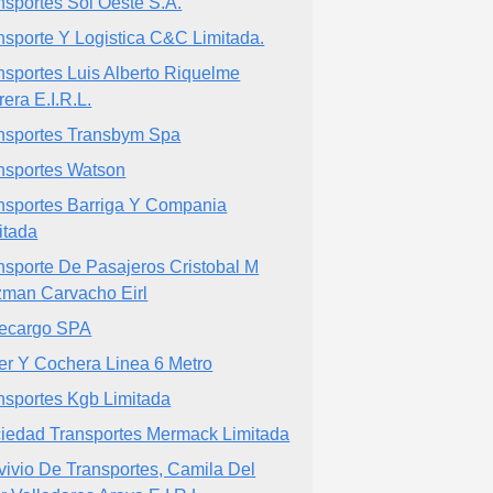
nsportes Sol Oeste S.A.
nsporte Y Logistica C&C Limitada.
nsportes Luis Alberto Riquelme
rera E.I.R.L.
nsportes Transbym Spa
nsportes Watson
nsportes Barriga Y Compania
itada
nsporte De Pasajeros Cristobal M
man Carvacho Eirl
ecargo SPA
ler Y Cochera Linea 6 Metro
nsportes Kgb Limitada
iedad Transportes Mermack Limitada
vivio De Transportes, Camila Del