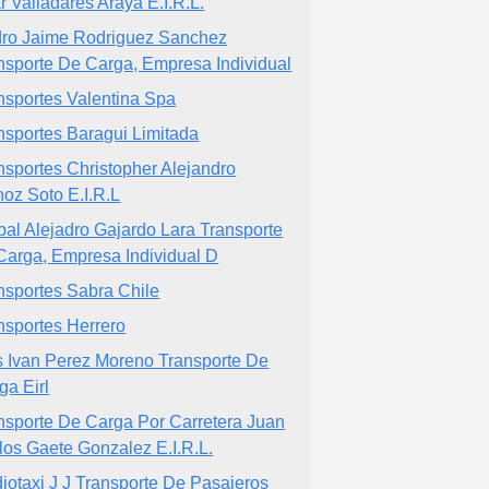
ar Valladares Araya E.I.R.L.
ro Jaime Rodriguez Sanchez
nsporte De Carga, Empresa Individual
nsportes Valentina Spa
nsportes Baragui Limitada
nsportes Christopher Alejandro
oz Soto E.I.R.L
bal Alejadro Gajardo Lara Transporte
Carga, Empresa Individual D
nsportes Sabra Chile
nsportes Herrero
s Ivan Perez Moreno Transporte De
ga Eirl
nsporte De Carga Por Carretera Juan
los Gaete Gonzalez E.I.R.L.
iotaxi J J Transporte De Pasajeros