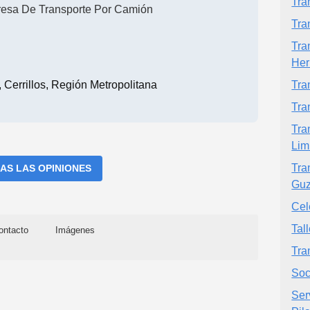
Tra
esa De Transporte Por Camión
Tra
Tra
Her
Cerrillos, Región Metropolitana
Tra
Tra
Tra
Lim
Tra
AS LAS OPINIONES
Guz
Cel
Tal
ontacto
Imágenes
Tra
Soc
Ser