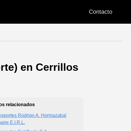
Contacto
te) en Cerrillos
ios relacionados
nsportes Rodrigo A. Hormazabal
aire E.I.R.L.