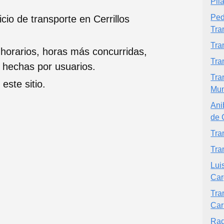
Pil
Ped
cio de transporte en Cerrillos
Tra
Tra
 horarios, horas más concurridas,
Tra
s hechas por usuarios.
Tra
este sitio.
Mun
Ani
de 
Tra
Tra
Lui
Car
Tra
Car
Rad