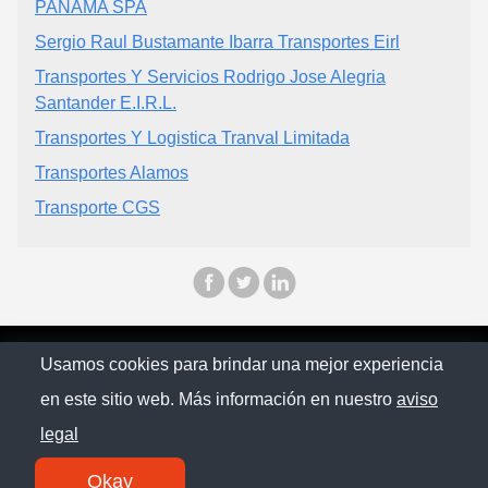
PANAMA SPA
Sergio Raul Bustamante Ibarra Transportes Eirl
Transportes Y Servicios Rodrigo Jose Alegria
Santander E.I.R.L.
Transportes Y Logistica Tranval Limitada
Transportes Alamos
Transporte CGS
© Chilopina 2026
Usamos cookies para brindar una mejor experiencia
en este sitio web. Más información en nuestro
aviso
Política de privacidad
legal
Contacto
Okay
SM