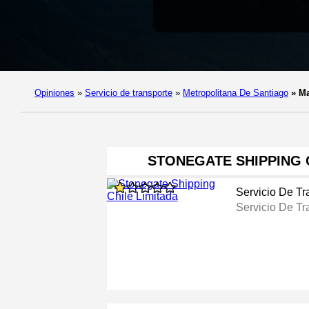
Opiniones
»
Servicio de transporte
»
Metropolitana De Santiago
»
Ma
STONEGATE SHIPPING 
Servicio De Tr
Servicio De Tr