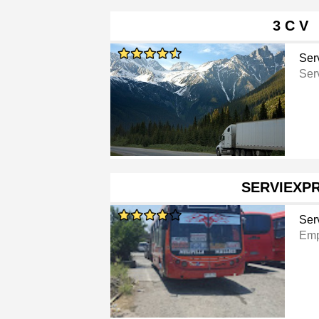
3 C V
Ser
Ser
SERVIEXP
Ser
Emp