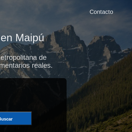
Contacto
e en Maipú
etropolitana de
mentarios reales.
Buscar