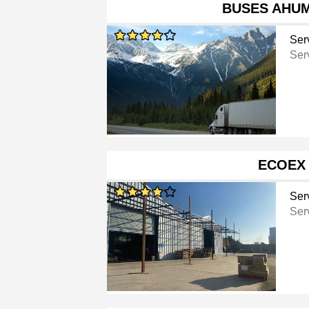
BUSES AHU
Ser
Ser
ECOEX
Ser
Ser