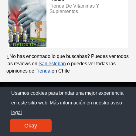
Tienda De Vitaminas Y
Suplementos
¿No has encontrado lo que buscabas? Puedes ver todos
las reviews en
San esteban
o puedes ver todas las
opiniones de
Tienda
en Chile
© Chilopina 2026
Usamos cookies para brindar una mejor experiencia
en este sitio web. Más información en nuestro
aviso
Política de privacidad
legal
Contacto
Okay
SM