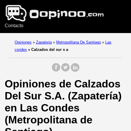
Contacto
Opiniones
»
Zapateria
»
Metropolitana De Santiago
»
Las
condes
»
Calzados del sur s a
Opiniones de Calzados
Del Sur S.A. (Zapatería)
en Las Condes
(Metropolitana de