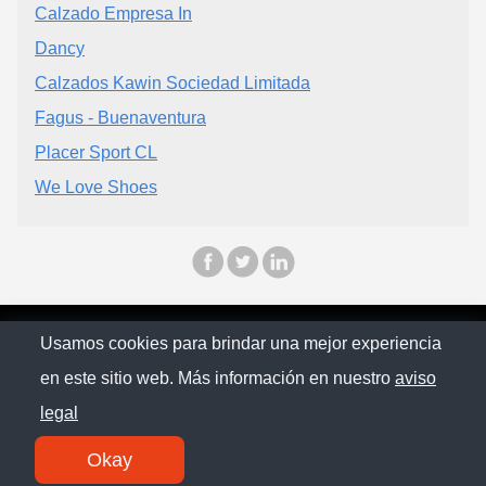
Calzado Empresa In
Dancy
Calzados Kawin Sociedad Limitada
Fagus - Buenaventura
Placer Sport CL
We Love Shoes
© Chilopina 2026
Usamos cookies para brindar una mejor experiencia
en este sitio web. Más información en nuestro
aviso
Política de privacidad
legal
Contacto
Okay
SM