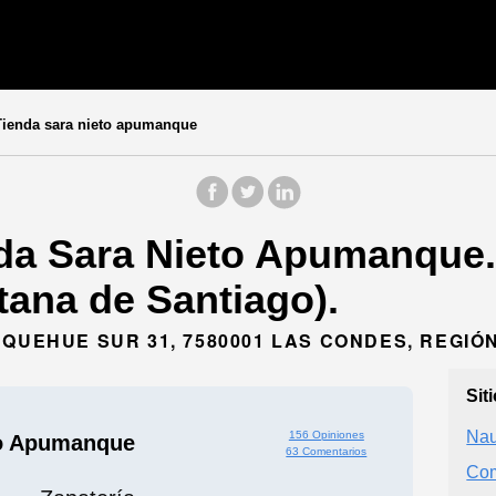
ienda sara nieto apumanque
da Sara Nieto Apumanque. 
tana de Santiago).
NQUEHUE SUR 31, 7580001 LAS CONDES, REGI
Sit
Nau
156 Opiniones
to Apumanque
63 Comentarios
Com