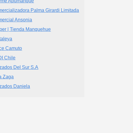
ême Apumanque
ercializadora Palma Girardi Limitada
ercial Ansonia
per | Tienda Manquehue
taleya
ce Camuto
I Chile
zados Del Sur S.A
a Zaga
zados Daniela