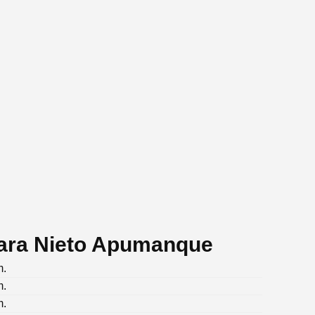
Sara Nieto Apumanque
m.
m.
m.