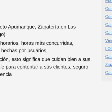
Po
Com
Com
Cal
ieto Apumanque, Zapatería en Las
Cat
go)
Vin
 horarios, horas más concurridas,
LOD
s hechas por usuarios.
Cal
ción, esto significa que cuidan bien a sus
Zig
ble para contentar a sus clientes, seguro
Cal
iencia