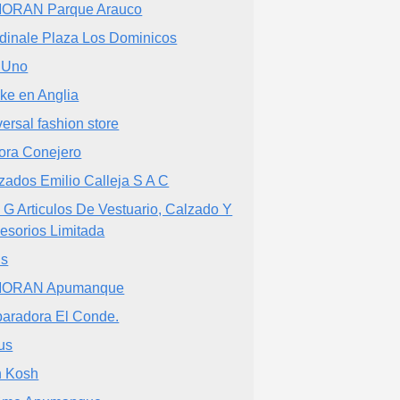
ORAN Parque Arauco
dinale Plaza Los Dominicos
 Uno
ke en Anglia
versal fashion store
ora Conejero
zados Emilio Calleja S A C
 G Articulos De Vestuario, Calzado Y
esorios Limitada
ns
MORAN Apumanque
aradora El Conde.
us
 Kosh