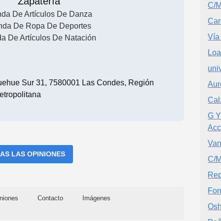
Zapatería
C/M
nda De Artículos De Danza
Car
nda De Ropa De Deportes
Vía
da De Artículos De Natación
Loa
uni
uehue Sur 31, 7580001 Las Condes, Región
Aur
etropolitana
Cal
G Y
Acc
Va
AS LAS OPINIONES
C/
Rep
For
niones
Contacto
Imágenes
Osh