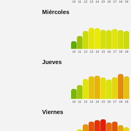
10
11
12
13
14
15
16
17
18
19
Miércoles
10
11
12
13
14
15
16
17
18
19
Jueves
10
11
12
13
14
15
16
17
18
19
Viernes