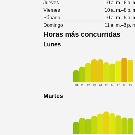
Jueves
10 a. m.–8 p. 
Viernes
10 a. m.–8 p. 
Sábado
10 a. m.–8 p. 
Domingo
11 a. m.–8 p. 
Horas más concurridas
Lunes
10
11
12
13
14
15
16
17
18
19
Martes