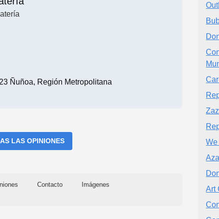
atería
Outl
atería
Bub
Don
Com
Mun
Car
23 Ñuñoa, Región Metropolitana
Rep
Zaz
Rep
AS LAS OPINIONES
We 
Aza
Dom
niones
Contacto
Imágenes
Art
Com