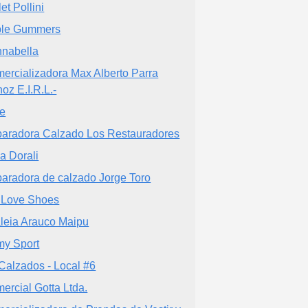
et Pollini
le Gummers
nabella
ercializadora Max Alberto Parra
oz E.I.R.L.-
e
aradora Calzado Los Restauradores
a Dorali
aradora de calzado Jorge Toro
Love Shoes
leia Arauco Maipu
y Sport
 Calzados - Local #6
ercial Gotta Ltda.