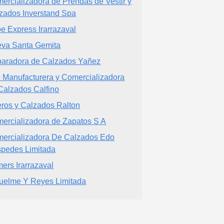
ercializadora de Prendas de Vestir y
zados Inverstand Spa
e Express Irarrazaval
va Santa Gemita
aradora de Calzados Yañez
 Manufacturera y Comercializadora
Calzados Calfino
ros y Calzados Ralton
ercializadora de Zapatos S A
ercializadora De Calzados Edo
pedes Limitada
ers Irarrazaval
uelme Y Reyes Limitada