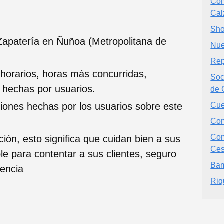
Com
Cal
Sho
 Zapatería en Ñuñoa (Metropolitana de
Nue
Rep
 horarios, horas más concurridas,
Soc
s hechas por usuarios.
de 
nes hechas por los usuarios sobre este
Cue
Com
Com
ción, esto significa que cuidan bien a sus
Ces
ble para contentar a sus clientes, seguro
Bam
iencia
Riq