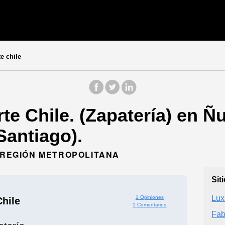
e chile
te Chile. (Zapatería) en Ñ
Santiago).
, REGIÓN METROPOLITANA
Sit
Lux
1 Opiniones
Chile
1 Comentarios
Fab